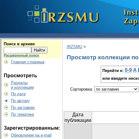
Поиск в архиве
IRZSMU
>
Расширенный поиск
Просмотр коллекции по г
Главная страница
0-9
A
Перейти к:
Просмотреть
или введите неск
Разделы
и коллекции
Сортировка:
По дате
По автору
По заглавию
По тематике
Дата
публикации
Зарегистрированным:
Обновления на e-mail