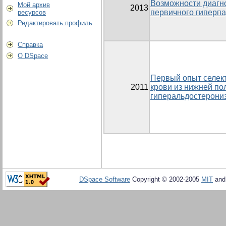
Возможности диагно
Мой архив
2013
первичного гиперп
ресурсов
Редактировать профиль
Справка
О DSpace
Первый опыт селект
2011
крови из нижней по
гиперальдостерони
DSpace Software
Copyright © 2002-2005
MIT
an