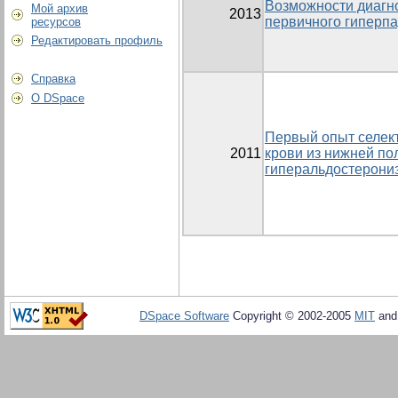
Возможности диагно
Мой архив
2013
первичного гиперп
ресурсов
Редактировать профиль
Справка
О DSpace
Первый опыт селект
2011
крови из нижней по
гиперальдостерони
DSpace Software
Copyright © 2002-2005
MIT
an