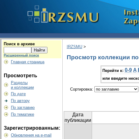
Поиск в архиве
IRZSMU
>
Расширенный поиск
Просмотр коллекции по г
Главная страница
0-9
A
Перейти к:
Просмотреть
или введите неск
Разделы
и коллекции
Сортировка:
По дате
По автору
По заглавию
По тематике
Дата
публикации
Зарегистрированным:
Обновления на e-mail