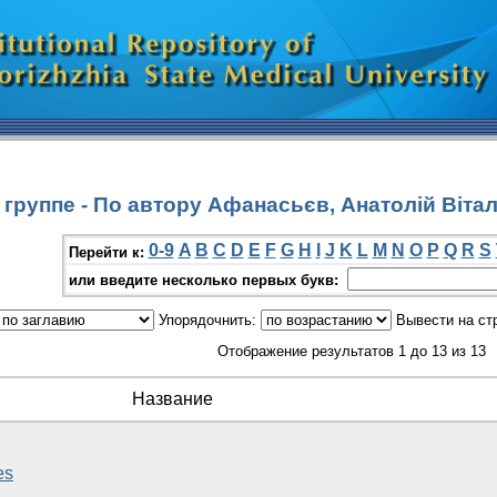
группе - По автору Афанасьєв, Анатолій Віта
0-9
A
B
C
D
E
F
G
H
I
J
K
L
M
N
O
P
Q
R
S
Перейти к:
или введите несколько первых букв:
Упорядочнить:
Вывести на ст
Отображение результатов 1 до 13 из 13
Название
es