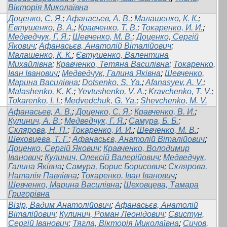
Вікторія Миколаївна
Доценко, С. Я.
;
Афанасьев, А. В.
;
Малашенко, К. К.
;
Евтушенко, В. А.
;
Кравченко, Т. В.
;
Токаренко, И. И.
;
Медведчук, Г. Я.
;
Шевченко, М. В.
;
Доценко, Сергій
Якович
;
Афанасьєв, Анатолій Віталійович
;
Малашенко, К. К.
;
Євтушенко, Валентина
Михайлівна
;
Кравченко, Тетяна Василівна
;
Токаренко,
Іван Іванович
;
Медведчук, Галина Яківна
;
Шевченко,
Марина Василівна
;
Dotsenko, S. Ya.
;
Afanasyev, A. V.
;
Malashenko, K. K.
;
Yevtushenko, V. A.
;
Kravchenko, T. V.
;
Tokarenko, I. I.
;
Medvedchuk, G. Ya.
;
Shevchenko, M. V.
Афанасьев, А. В.
;
Доценко, С. Я.
;
Кравченко, В. И.
;
Кулинич, А. В.
;
Медведчук, Г. Я.
;
Самура, Б. Б.
;
Склярова, Н. П.
;
Токаренко, И. И.
;
Шевченко, М. В.
;
Шеховцева, Т. Г.
;
Афанасьєв, Анатолій Віталійович
;
Доценко, Сергій Якович
;
Кравченко, Володимир
Іванович
;
Кулинич, Олексій Валерійович
;
Медведчук,
Галина Яківна
;
Самура, Борис Борисович
;
Склярова,
Наталія Павлiвна
;
Токаренко, Іван Іванович
;
Шевченко, Марина Василівна
;
Шеховцева, Тамара
Григорівна
Візір, Вадим Анатолійович
;
Афанасьєв, Анатолій
Віталійович
;
Кулинич, Роман Леонідович
;
Свистун,
Сергій Іванович
;
Тягла, Вікторія Миколаївна
;
Сичов,