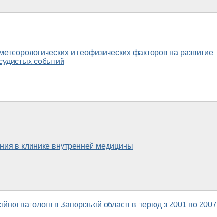
метеорологических и геофизических факторов на развитие
судистых событий
ния в клинике внутренней медицины
йної патології в Запорізькій області в період з 2001 по 2007