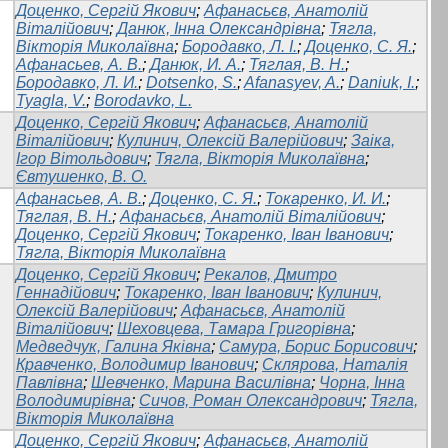
Доценко, Сергій Якович
;
Афанасьєв, Анатолій
Віталійович
;
Данюк, Інна Олександрівна
;
Тягла,
Вікторія Миколаївна
;
Бородавко, Л. І.
;
Доценко, С. Я.
;
Афанасьев, А. В.
;
Данюк, И. А.
;
Тяглая, В. Н.
;
Бородавко, Л. И.
;
Dotsenko, S.
;
Afanasyev, A.
;
Daniuk, I.
;
Tyagla, V.
;
Borodavko, L.
Доценко, Сергій Якович
;
Афанасьєв, Анатолій
Віталійович
;
Кулинич, Олексій Валерійович
;
Заіка,
Ігор Вітольдович
;
Тягла, Вікторія Миколаївна
;
Євтушенко, В. О.
Афанасьев, А. В.
;
Доценко, С. Я.
;
Токаренко, И. И.
;
Тяглая, В. Н.
;
Афанасьєв, Анатолій Віталійович
;
Доценко, Сергій Якович
;
Токаренко, Іван Іванович
;
Тягла, Вікторія Миколаївна
Доценко, Сергій Якович
;
Рекалов, Дмитро
Геннадійович
;
Токаренко, Іван Іванович
;
Кулинич,
Олексій Валерійович
;
Афанасьєв, Анатолій
Віталійович
;
Шеховцева, Тамара Григорівна
;
Медведчук, Галина Яківна
;
Самура, Борис Борисович
;
Кравченко, Володимир Іванович
;
Склярова, Наталія
Павлiвна
;
Шевченко, Марина Василівна
;
Чорна, Інна
Володимирівна
;
Сичов, Роман Олександрович
;
Тягла,
Вікторія Миколаївна
Доценко, Сергій Якович
;
Афанасьєв, Анатолій