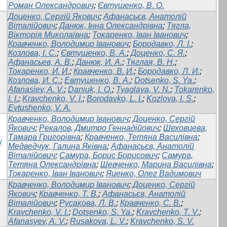
Роман Олександрович
;
Євтушенко, В. О.
Доценко, Сергій Якович
;
Афанасьєв, Анатолій
Віталійович
;
Данюк, Інна Олександрівна
;
Тягла,
Вікторія Миколаївна
;
Токаренко, Іван Іванович
;
Кравченко, Володимир Іванович
;
Бородавко, Л. І.
;
Козлова, І. С.
;
Євтушенко, В. А.
;
Доценко, С. Я.
;
Афанасьев, А. В.
;
Данюк, И. А.
;
Тяглая, В. Н.
;
Токаренко, И. И.
;
Кравченко, В. И.
;
Бородавко, Л. И.
;
Козлова, И. С.
;
Евтушенко, В. А.
;
Dotsenko, S. Ya.
;
Afanasiev, A. V.
;
Daniuk, I. O.
;
Tyaglaya, V. N.
;
Tokarenko,
I. I.
;
Kravchenko, V. I.
;
Borodavko, L. I.
;
Kozlova, I. S.
;
Evtushenko, V. A.
Кравченко, Володимир Іванович
;
Доценко, Сергій
Якович
;
Рекалов, Дмитро Геннадійович
;
Шеховцева,
Тамара Григорівна
;
Кравченко, Тетяна Василівна
;
у
Медведчук, Галина Яківна
;
Афанасьєв, Анатолій
Віталійович
;
Самура, Борис Борисович
;
Самура,
Тетяна Олександрівна
;
Шевченко, Марина Василівна
;
Токаренко, Іван Іванович
;
Яценко, Олег Вадимович
Кравченко, Володимир Іванович
;
Доценко, Сергій
Якович
;
Кравченко, Т. В.
;
Афанасьєв, Анатолій
Віталійович
;
Русакова, Л. В.
;
Кравченко, С. В.
;
Kravchenko, V. I.
;
Dotsenko, S. Ya.
;
Kravchenko, T. V.
;
Afanasyev, A. V.
;
Rusakova, L. V.
;
Kravchenko, S. V.