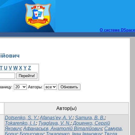
О системе DSpace
лійович
T
U
V
W
X
Y
Z
раницу:
Авторы:
Автор(ы)
Dotsenko, S. Y.
;
Afanas'ev, A. V.
;
Samura, B. B.
;
Tokarenko, I. I.
;
Tyaglaya, V. N.
;
Доценко, Сергій
Якович
;
Афанасьєв, Анатолій Віталійович
;
Самура,
Борис Борисович
;
Токаренко, Іван Іванович
;
Тягла,