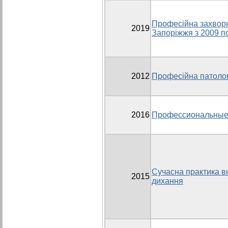
Професійна захворюв
2019
Запоріжжя з 2009 п
2012
Професійна патологі
2016
Профессиональные
Сучасна практика в
2015
дихання