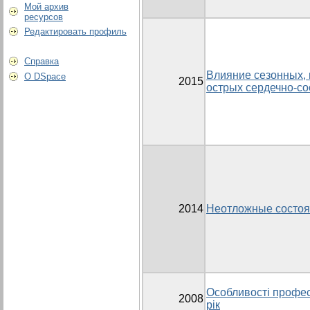
Мой архив
ресурсов
Редактировать профиль
Справка
Влияние сезонных, 
О DSpace
2015
острых сердечно-со
2014
Неотложные состоя
Особливості професі
2008
рік