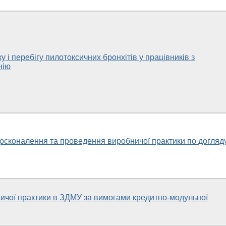
у і перебігу пилотоксичних бронхітів у працівників з
нію
осконалення та проведення виробничої практики по догляд
чої практики в ЗДМУ за вимогами кредитно-модульної