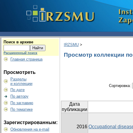
Поиск в архиве
IRZSMU
>
Расширенный поиск
Просмотр коллекции по 
Главная страница
Просмотреть
Разделы
и коллекции
Сортировка:
По дате
По автору
По заглавию
Дата
публикации
По тематике
Зарегистрированным:
2016
Occupational diseas
Обновления на e-mail