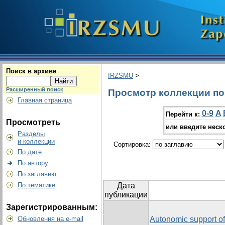
Поиск в архиве
IRZSMU
>
Расширенный поиск
Просмотр коллекции по 
Главная страница
0-9
A
Перейти к:
Просмотреть
или введите неск
Разделы
и коллекции
Сортировка:
По дате
По автору
По заглавию
По тематике
Дата
публикации
Зарегистрированным:
Обновления на e-mail
Autonomic support o