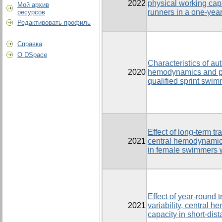
2022
physical working cap
Мой архив
runners in a one-year
ресурсов
Редактировать профиль
Справка
О DSpace
Characteristics of a
2020
hemodynamics and phy
qualified sprint swi
Effect of long-term tra
2021
central hemodynamic
in female swimmers wi
Effect of year-round 
2021
variability, central
capacity in short-di