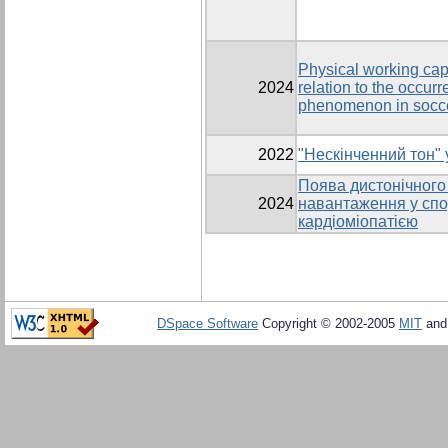
Physical working capa
2024
relation to the occurr
phenomenon in socce
2022
"Нескінченний тон" 
Поява дистонічного 
2024
навантаження у спо
кардіоміопатією
DSpace Software
Copyright © 2002-2005
MIT
an