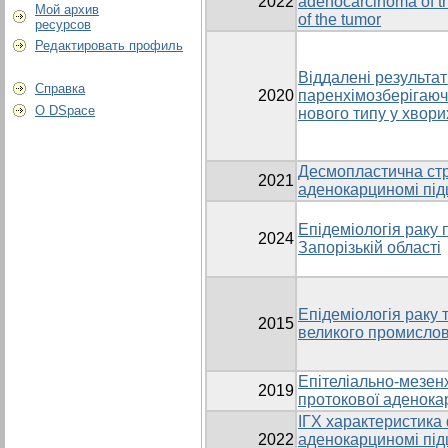
2022
adenocarcinoma of t
Мой архив
of the tumor
ресурсов
Редактировать профиль
Віддалені результати
Справка
2020
паренхімозберігаюч
О DSpace
нового типу у хвори
Десмопластична стр
2021
аденокарциномі під
Епідеміологія раку 
2024
Запорізькій області
Епідеміологія раку 
2015
великого промислов
Епітеліально-мезен
2019
протокової аденока
ІГХ характеристика 
2022
аденокарциномі під