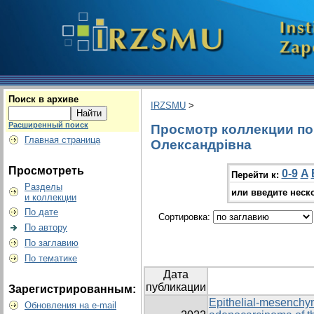
Поиск в архиве
IRZSMU
>
Расширенный поиск
Просмотр коллекции по 
Главная страница
Олександрівна
Просмотреть
0-9
A
Перейти к:
Разделы
или введите неск
и коллекции
По дате
Сортировка:
По автору
По заглавию
По тематике
Дата
публикации
Зарегистрированным:
Epithelial-mesenchyma
Обновления на e-mail