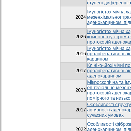
ступені диференці
Імуногістохімічна х
2024
мезенхімальної тра
аденокарциномі під
Імуногістохімічна х
2026
компоненту стромал
протоковій аденока
Імуногістохімічна х
2016
проліферативної ак
карцином
Клініко-біохімічні п
2017
проліферативної ак
аденокарцином
Мікроскопічна та ім
епітеліально-мезен
2023
протоковій аденока
помірного та низьк
Особливості структ
2017
активності аденока
сучасних умовах
Особливості фіброз
2022
аденокарциномі під