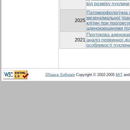
від розміру пухлини
Патоморфологічна х
мезенхімальної тра
2025
клітин при прогресу
аденокарциноми під
Протокова аденокар
2021
аналіз первинної діа
особливості пухлин
DSpace Software
Copyright © 2002-2005
MIT
an