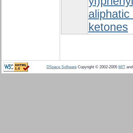
yl)pheny
aliphati
ketones
DSpace Software
Copyright © 2002-2005
MIT
an