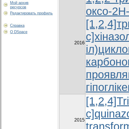
Мой архив
ресурсов
оксо-2Н
Редактировать профиль
[1,2,4]т
Справка
О DSpace
с]хіназо
2016
іл)цикло
карбоно
проявля
гіпоглік
[1,2,4]Tr
c]quinazo
2015
transfor