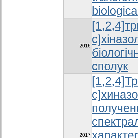
biological
[1,2,4]т
c]хіназо
2016
біологіч
сполук
[1,2,4]Т
с]хиназ
получен
спектра
характе
2017