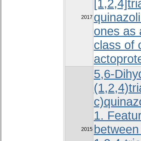
[1,2,4]tr
quinazoli
2017
оnes as 
class of
actoprote
5,6-Dihy
(1,2,4)tr
с)quinaz
1. Featur
between 
2015