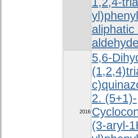
1,2,4-tri
yl)pheny
aliphati
aldehyd
5,6-Dihy
(1,2,4)tr
с)quinaz
2. (5+1)-
Cyclocon
2016
(3-aryl-1