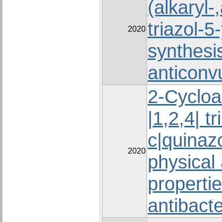
(alkaryl-
triazol-5-
2020
synthesi
anticonvu
2-Cycloal
|1,2,4| tr
c|quinazo
2020
physical
properti
antibacte