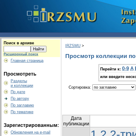
Поиск в архиве
IRZSMU
>
Расширенный поиск
Просмотр коллекции по 
Главная страница
0-9
A
Перейти к:
Просмотреть
или введите неск
Разделы
и коллекции
Сортировка:
По дате
По автору
По заглавию
По тематике
Дата
публикации
Зарегистрированным:
1,2,2-тр
Обновления на e-mail