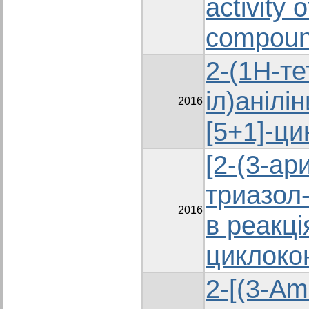
activity 
compoun
2-(1H-те
іл)анілі
2016
[5+1]-ци
[2-(3-ар
триазол-
2016
в реакці
циклоко
2-[(3-Am