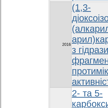
(1,3-
діоксоіз
(алкари
арил)ка
2016
з гідраз
фрагмен
протимі
активніс
2- та 5-
карбокси