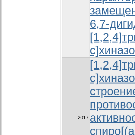
замещен
6,7-диг
[1,2,4]т
с]хиназ
[1,2,4]т
с]хиназо
строени
противо
активнос
2017
спиро[(а