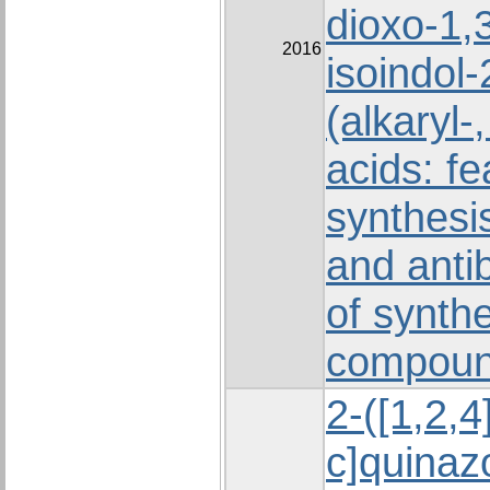
dioxo-1,
2016
isoindol-
(alkaryl-
acids: fe
synthesis
and antib
of synth
compou
2-([1,2,4
c]quinazo