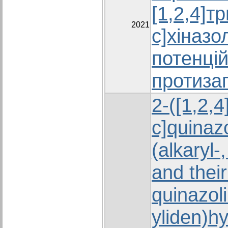
[1,2,4]т
2021
c]хіназо
потенці
протиза
2-([1,2,4
c]quinazo
(alkaryl-
and their
quinazoli
yliden)h