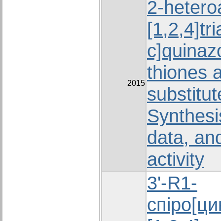
2-heteroa
[1,2,4]tr
c]quinaz
thiones a
2015
substitut
Synthesi
data, and
activity
3'-R1-
спіро[ци