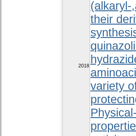
(alkaryl-
their der
synthesi
quinazol
hydrazid
2018
aminoaci
variety o
protecti
Physical
propertie