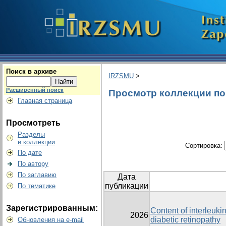
Поиск в архиве
IRZSMU
>
Расширенный поиск
Просмотр коллекции по г
Главная страница
Просмотреть
Разделы
и коллекции
Сортировка:
По дате
По автору
По заглавию
Дата
публикации
По тематике
Зарегистрированным:
Content of interleuki
2026
diabetic retinopathy
Обновления на e-mail