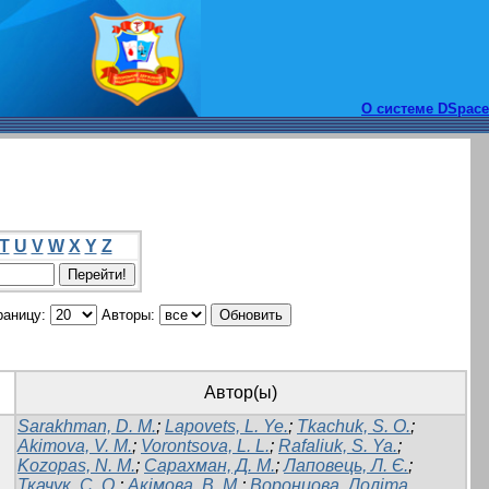
О системе DSpace
T
U
V
W
X
Y
Z
раницу:
Авторы:
Автор(ы)
Sarakhman, D. M.
;
Lapovets, L. Ye.
;
Tkachuk, S. O.
;
Akimova, V. M.
;
Vorontsova, L. L.
;
Rafalіuk, S. Ya.
;
Kozopas, N. M.
;
Сарахман, Д. М.
;
Лаповець, Л. Є.
;
Ткачук, С. О.
;
Акімова, В. М.
;
Воронцова, Лоліта