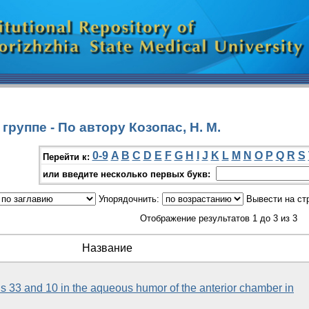
руппе - По автору Козопас, Н. М.
0-9
A
B
C
D
E
F
G
H
I
J
K
L
M
N
O
P
Q
R
S
Перейти к:
или введите несколько первых букв:
Упорядочнить:
Вывести на ст
Отображение результатов 1 до 3 из 3
Название
ns 33 and 10 in the aqueous humor of the anterior chamber in