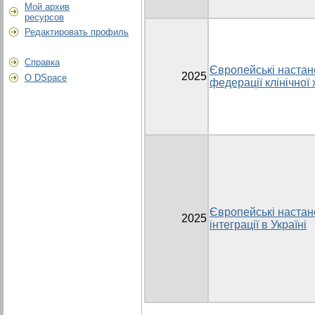
Мой архив
ресурсов
Редактировать профиль
Справка
Європейські настано
2025
О DSpace
федерації клінічної
Європейські настано
2025
інтеграції в Україні