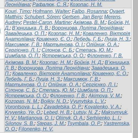
Леонідівна
;
Рафалюк, С. Я.
;
Козопас, Н. М.
Kouri, Timo
;
Hofmann, Walter
;
Falbo, Rosanna
;
Oyaert,
Matthijs
;
Schubert, Sören
;
Gertsen, Jan Berg
;
Merens,
Audrey
;
Pestel-Caron, Martine
;
Акімова, В. М.
;
Бойків, Н.
Д.
;
В’юницька, Л. В.
;
Воронцова, Лоліта Леонідівна
;
ї
Завадецька, О. П.
;
Козопас, Н. М.
;
Коваленко, Вікторія
Анатоліївна
;
Кривенко, Є. О.
;
Лебедь, Г. Б.
;
Луців, Н. З.
;
Максимюк, Г. В.
;
Мартьянова, О. І.
;
Олійник, О. А.
;
Сергієнко, Л. І.
;
Сілонов, С. Б.
;
Степась, Ю. М.
;
Цимбала, О. П.
;
Ястремська, О. О.
;
Філоненко, Г. В.
Акімова, В. М.
;
Козопас, Н. М.
;
Бойків, Н. Д.
;
В’юницька,
Л. В.
;
Воронцова, Лоліта Леонідівна
;
Завадецька, О.
П.
;
Коваленко, Вікторія Анатоліївна
;
Кривенко, Є. О.
;
Лебедь, Г. Б.
;
Луців, Н. З.
;
Максимюк, Г. В.
;
Мартьянова, О. І.
;
Олійник, О. А.
;
Сергієнко, Л. І.
;
Сілонов, С. Б.
;
Степась, Ю. М.
;
Цимбала, О. П.
;
и
Ястремська, О. О.
;
Філоненко, Г. В.
;
Akimova, V. M.
;
Kozopas, N. M.
;
Bojkiv, N. D.
;
Vyunytska, L. V.
;
Vorontsova, L. L.
;
Zavadetska, O. P.
;
Kovalenko, V. A.
;
Kryvenko, Ye. O.
;
Lebed, H. B.
;
Lutsiv, N. Z.
;
Maksymyuk,
H. V.
;
Martianova, O. I.
;
Oliinyk, O. A.
;
Serhiienko, L. I.
;
Silonov, S. B.
;
Stepas, J. M.
;
Tsymbala, O. P.
;
Yastremska,
O. O.
;
Filonenko, H. V.