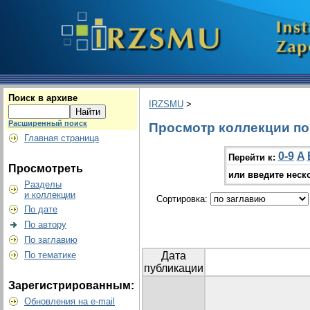
Поиск в архиве
IRZSMU
>
Расширенный поиск
Просмотр коллекции по 
Главная страница
0-9
A
Перейти к:
Просмотреть
или введите неск
Разделы
и коллекции
Сортировка:
По дате
По автору
По заглавию
По тематике
Дата
публикации
Зарегистрированным:
Обновления на e-mail