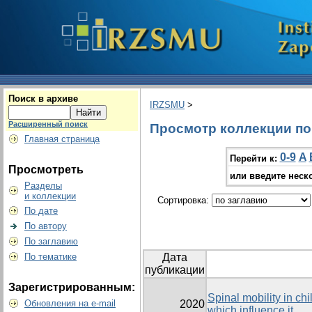
Поиск в архиве
IRZSMU
>
Расширенный поиск
Просмотр коллекции по г
Главная страница
0-9
A
Перейти к:
Просмотреть
или введите неск
Разделы
и коллекции
Сортировка:
По дате
По автору
По заглавию
По тематике
Дата
публикации
Зарегистрированным:
Spinal mobility in chi
Обновления на e-mail
2020
which influence it