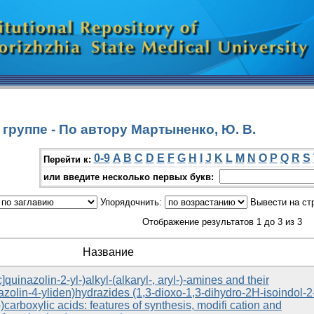
группе - По автору Мартыненко, Ю. В.
0-9
A
B
C
D
E
F
G
H
I
J
K
L
M
N
O
P
Q
R
S
Перейти к:
или введите несколько первых букв:
Упорядочнить:
Вывести на ст
Отображение результатов 1 до 3 из 3
Название
c]quinazolin-2-yl-)alkyl-(alkaryl-, aryl-)-amines and their
azolin-4-yliden)hydrazides (1,3-dioxo-1,3-dihydro-2H-isoindol-2
yl-)carboxylic acids: features of synthesis, modifi cation and