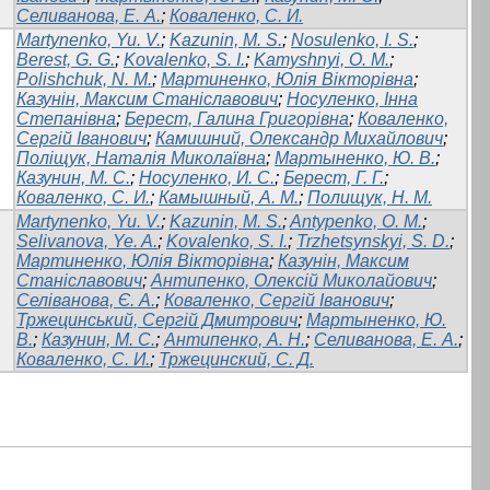
Селиванова, Е. А.
;
Коваленко, С. И.
Martynenko, Yu. V.
;
Kazunin, M. S.
;
Nosulenko, I. S.
;
Berest, G. G.
;
Kovalenko, S. I.
;
Kamyshnyi, O. M.
;
Polishchuk, N. M.
;
Мартиненко, Юлія Вікторівна
;
Казунін, Максим Станіславович
;
Носуленко, Інна
Степанівна
;
Берест, Галина Григорівна
;
Коваленко,
Сергій Іванович
;
Камишний, Олександр Михайлович
;
Поліщук, Наталія Миколаївна
;
Мартыненко, Ю. В.
;
Казунин, М. С.
;
Носуленко, И. С.
;
Берест, Г. Г.
;
Коваленко, С. И.
;
Камышный, А. М.
;
Полищук, Н. М.
Martynenko, Yu. V.
;
Kazunin, M. S.
;
Antypenko, O. M.
;
Selivanova, Ye. A.
;
Kovalenko, S. I.
;
Trzhetsynskyi, S. D.
;
Мартиненко, Юлія Вікторівна
;
Казунін, Максим
Станіславович
;
Антипенко, Олексій Миколайович
;
Селіванова, Є. А.
;
Коваленко, Сергій Іванович
;
Тржецинський, Сергій Дмитрович
;
Мартыненко, Ю.
В.
;
Казунин, М. С.
;
Антипенко, А. Н.
;
Селиванова, Е. А.
;
Коваленко, С. И.
;
Тржецинский, С. Д.