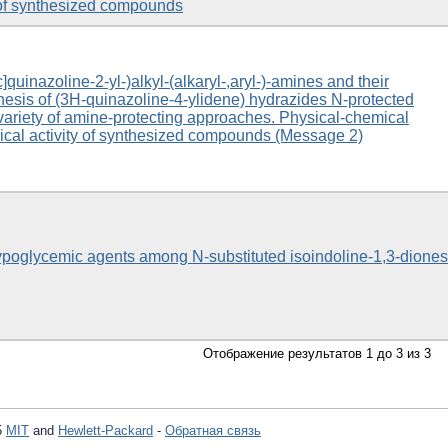
y of synthesized compounds
-c]quinazoline-2-yl-)alkyl-(alkaryl-,aryl-)-amines and their
hesis of (3Н-quinazoline-4-ylidene) hydrazides N-protected
variety of amine-protecting approaches. Physical-chemical
gical activity of synthesized compounds (Message 2)
ypoglycemic agents among N-substituted isoindoline-1,3-diones
Отображение результатов 1 до 3 из 3
5
MIT
and
Hewlett-Packard
-
Обратная связь