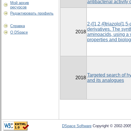
antibacterial activit
Мой архив
ресурсов
Редактировать профиль
2-([1,2,4]triazolo[1,5
Справка
derivatives. The synt
2018
О DSpace
aminoacids, using a 
properties and biolo
Targeted search of h
2018
and its analogues
DSpace Software
Copyright © 2002-200