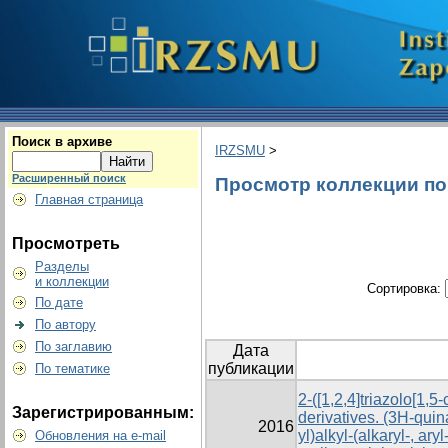
Поиск в архиве
IRZSMU
>
Расширенный поиск
Просмотр коллекции по 
Главная страница
Просмотреть
Разделы
и коллекции
Сортировка:
По дате
По автору
По заглавию
Дата
публикации
По тематике
2-([1,2,4]triazolo[1,5-
Зарегистрированным:
derivatives. (3Н-quin
2016
yl)alkyl-(alkaryl-, ar
Обновления на e-mail