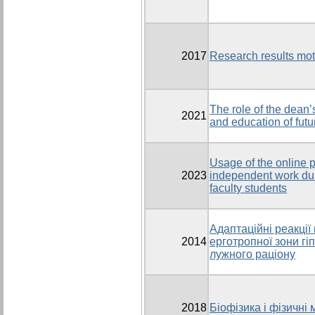
2017
Research results mot
The role of the dean’s
2021
and education of futu
Usage of the online p
2023
independent work dur
faculty students
Адаптаційні реакції
2014
ерготропної зони гі
лужного раціону
2018
Біофізика і фізичні 