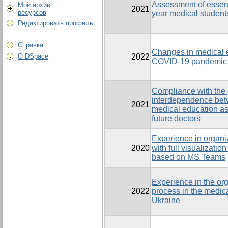
Assessment of essenti
Мой архив
2021
ресурсов
year medical student
Редактировать профиль
Справка
Changes in medical e
О DSpace
2022
COVID-19 pandemic
Compliance with the p
interdependence bet
2021
medical education as a
future doctors
Experience in organi
2020
with full visualizati
based on MS Teams
Experience in the org
2022
process in the medica
Ukraine