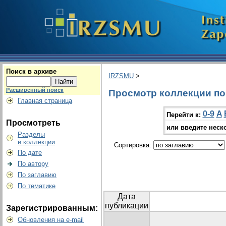
Поиск в архиве
IRZSMU
>
Расширенный поиск
Просмотр коллекции по 
Главная страница
0-9
A
Перейти к:
Просмотреть
или введите неск
Разделы
и коллекции
Сортировка:
По дате
По автору
По заглавию
По тематике
Дата
публикации
Зарегистрированным:
Обновления на e-mail