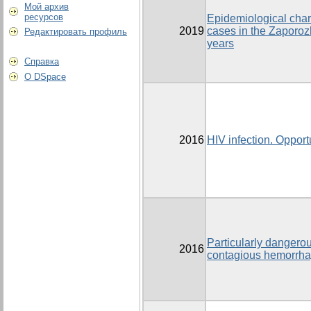
Мой архив
ресурсов
Epidemiological char
2019
cases in the Zaporoz
Редактировать профиль
years
Справка
О DSpace
2016
HIV infection. Opportu
Particularly dangerou
2016
contagious hemorrha