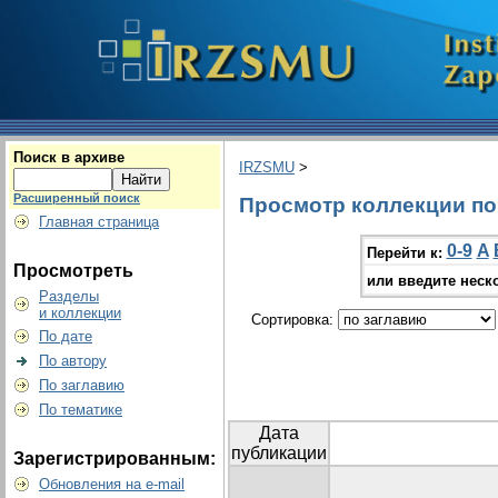
Поиск в архиве
IRZSMU
>
Расширенный поиск
Просмотр коллекции по 
Главная страница
0-9
A
Перейти к:
Просмотреть
или введите неск
Разделы
и коллекции
Сортировка:
По дате
По автору
По заглавию
По тематике
Дата
публикации
Зарегистрированным:
Обновления на e-mail