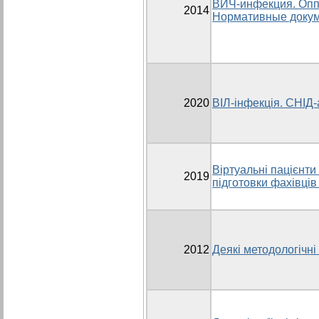
ВИЧ-инфекция. Опп
2014
Нормативные доку
2020
ВІЛ-інфекція. СНІД-а
Віртуальні пацієнти
2019
підготовки фахівців
2012
Деякі методологічні