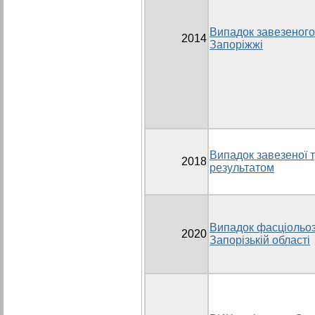
Випадок завезеного
2014
Запоріжжі
Випадок завезеної т
2018
результатом
Випадок фасціольоз
2020
Запорізькій області