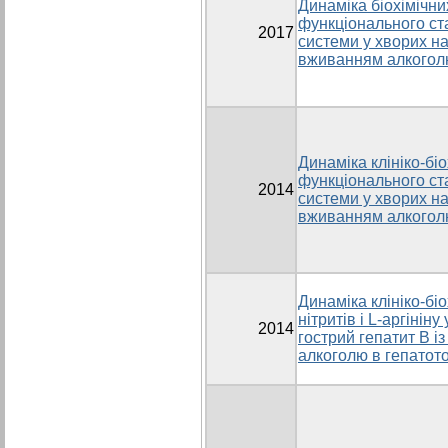
Динаміка біохімічни
функціонального ст
2017
системи у хворих на
вживанням алкоголю
Динаміка клініко-біо
функціонального ст
2014
системи у хворих на
вживанням алкоголю
Динаміка клініко-бі
нітритів і L-аргінін
2014
гострий гепатит В і
алкоголю в гепатот