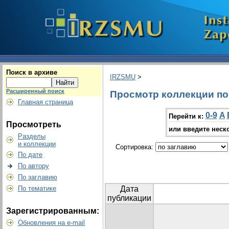
Поиск в архиве
IRZSMU
>
Расширенный поиск
Просмотр коллекции по 
Главная страница
0-9
A
Перейти к:
Просмотреть
или введите неск
Разделы
и коллекции
Сортировка:
По дате
По автору
По заглавию
По тематике
Дата
публикации
Зарегистрированным:
Обновления на e-mail