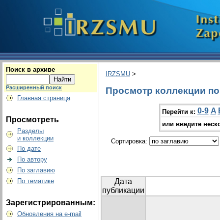
Поиск в архиве
IRZSMU
>
Расширенный поиск
Просмотр коллекции по г
Главная страница
0-9
A
Перейти к:
Просмотреть
или введите неск
Разделы
и коллекции
Сортировка:
По дате
По автору
По заглавию
По тематике
Дата
публикации
Зарегистрированным:
Обновления на e-mail