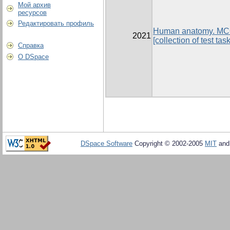
Мой архив
ресурсов
Редактировать профиль
Human anatomy. MCQ
2021
[collection of test task
Справка
О DSpace
DSpace Software
Copyright © 2002-2005
MIT
an