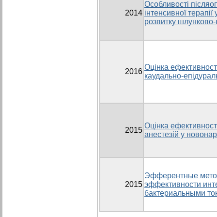
Особливості післяо
2014
інтенсивної терапії
розвитку шлунково-
Оцінка ефективності
2016
каудально-епідураль
Оцінка ефективност
2015
анестезій у новона
Эфферентные метод
2015
эффективности инте
бактериальными то