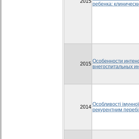
2015
ребенка: клиническ
Особенности интен
2015
внегоспитальных ин
Особливості імунної 
2014
рекурентним перебі