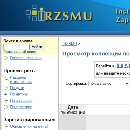
Поиск в архиве
IRZSMU
>
Расширенный поиск
Просмотр коллекции по г
Главная страница
0-9
A
Перейти к:
Просмотреть
или введите неск
Разделы
и коллекции
Сортировка:
По дате
По автору
По заглавию
По тематике
Дата
публикации
Зарегистрированным:
Обновления на e-mail