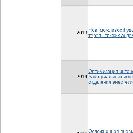
Нові можливості уд
2019
терапії тяжких абдо
Оптимизация интен
2014
бактериальных инфе
отделения анестези
Осложненная пневм