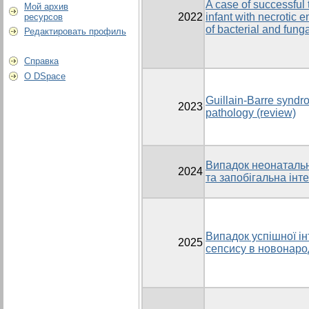
A case of successful 
Мой архив
2022
infant with necrotic 
ресурсов
of bacterial and funga
Редактировать профиль
Справка
О DSpace
Guillain-Barre syndr
2023
pathology (review)
Випадок неонатальн
2024
та запобігальна інт
Випадок успішної ін
2025
сепсису в новонаро