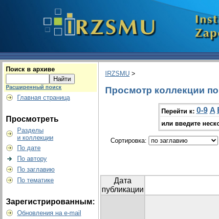
Поиск в архиве
IRZSMU
>
Расширенный поиск
Просмотр коллекции по 
Главная страница
0-9
A
Перейти к:
Просмотреть
или введите неск
Разделы
и коллекции
Сортировка:
По дате
По автору
По заглавию
По тематике
Дата
публикации
Зарегистрированным:
Обновления на e-mail