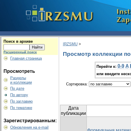
Поиск в архиве
IRZSMU
>
Расширенный поиск
Просмотр коллекции по г
Главная страница
0-9
A
Перейти к:
Просмотреть
или введите неск
Разделы
и коллекции
Сортировка:
По дате
По автору
По заглавию
По тематике
Дата
публикации
Зарегистрированным:
Обновления на e-mail
Формування математ