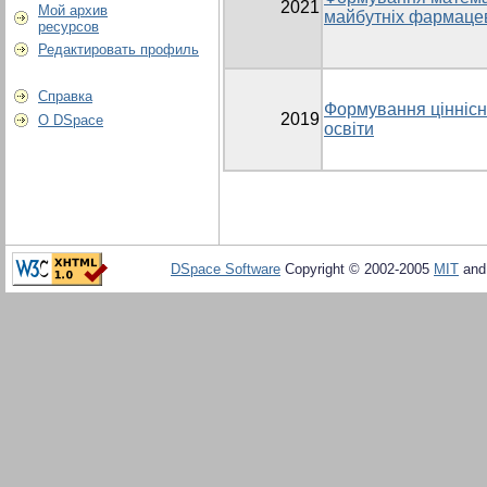
2021
Мой архив
майбутніх фармаце
ресурсов
Редактировать профиль
Справка
Формування ціннісни
2019
О DSpace
освіти
DSpace Software
Copyright © 2002-2005
MIT
an