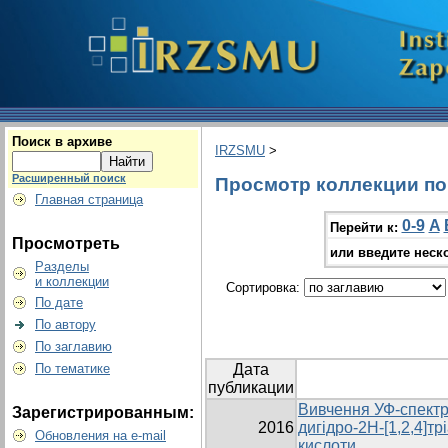
Поиск в архиве
IRZSMU
>
Расширенный поиск
Просмотр коллекции по г
Главная страница
0-9
A
Перейти к:
Просмотреть
или введите неск
Разделы
и коллекции
Сортировка:
По дате
По автору
По заглавию
По тематике
Дата
публикации
Вивчення УФ-спектрів
Зарегистрированным:
2016
дигідро-2Н-[1,2,4]тр
Обновления на e-mail
кислоти