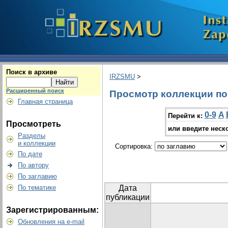
Поиск в архиве
IRZSMU
>
Расширенный поиск
Просмотр коллекции по г
Главная страница
0-9
A
Перейти к:
Просмотреть
или введите неск
Разделы
и коллекции
Сортировка:
По дате
По автору
По заглавию
По тематике
Дата
публикации
Зарегистрированным:
Обновления на e-mail