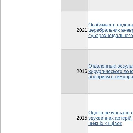
Особливості ендова
2021
церебральних аневр
субарахноїдального
Отдаленные резуль
2016
хирургического леч
аневризм в геморра
Оцінка результатів 
2015
здухвинних артерій 
нижніх кінцівок