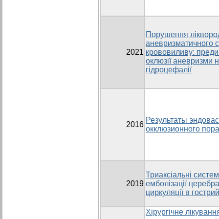
Порушення ліквород
аневризматичного 
2021
крововиливу: преди
оклюзії аневризми 
гідроцефалії
Результаты эндовас
2016
окклюзионного пор
Триаксіальні систе
2019
емболізації церебр
циркуляції в гостри
Хірургічне лікуванн