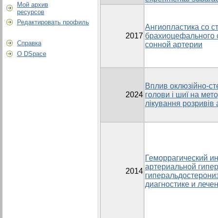
Мой архив
ресурсов
Редактировать профиль
Ангиопластика со 
2017
брахиоцефального 
Справка
сонной артерии
О DSpace
Вплив оклюзійно-ст
2024
голови і шиї на мето
лікування розривів
Геморрагический ин
артериальной гипер
2014
гиперальдостерони
диагностике и лече