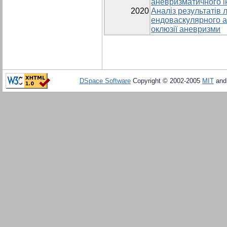
аневризматичного і
2020
Аналіз результатів 
ендоваскулярного а
оклюзії аневризми
DSpace Software
Copyright © 2002-2005
MIT
an