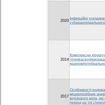
Інфекційні ускладн
2020
субарахноїдального
Комплексне хірургіч
2014
гіперваскуляризова
краніовертебрально
Особливості ендова
мішкоподібних анев
2017
вілізієвого кола, як
період на тлі стеноз