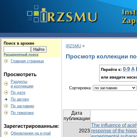
Поиск в архиве
IRZSMU
>
Расширенный поиск
Просмотр коллекции по г
Главная страница
0-9
A
Перейти к:
Просмотреть
или введите неск
Разделы
и коллекции
Сортировка:
По дате
По автору
По заглавию
По тематике
Дата
публикации
The influence of acel
Зарегистрированным:
2023
response of the hipp
Обновления на e-mail
experimental subara