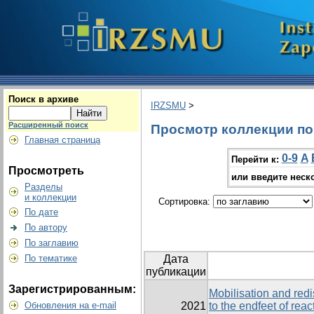
Поиск в архиве
IRZSMU
>
Расширенный поиск
Просмотр коллекции по г
Главная страница
0-9
A
Перейти к:
Просмотреть
или введите неск
Разделы
и коллекции
Сортировка:
По дате
По автору
По заглавию
По тематике
Дата
публикации
Зарегистрированным:
Mobilisation and redi
Обновления на e-mail
2021
to the endfeet of reac