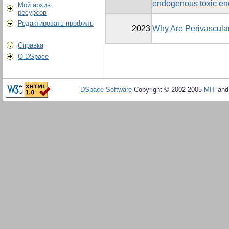
endogenous toxic en
Мой архив
ресурсов
Редактировать профиль
2023
Why Are Perivascula
Справка
О DSpace
DSpace Software
Copyright © 2002-2005
MIT
an