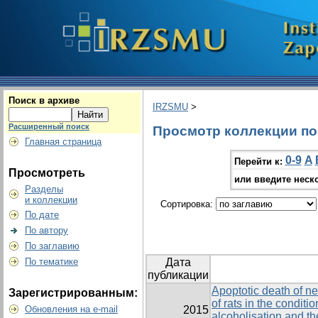
Поиск в архиве
IRZSMU
>
Расширенный поиск
Просмотр коллекции по г
Главная страница
0-9
A
Перейти к:
Просмотреть
или введите неск
Разделы
и коллекции
Сортировка:
По дате
По автору
По заглавию
По тематике
Дата
публикации
Apoptotic death of 
Зарегистрированным:
of rats in the conditi
Обновления на e-mail
2015
alcoholisation and th