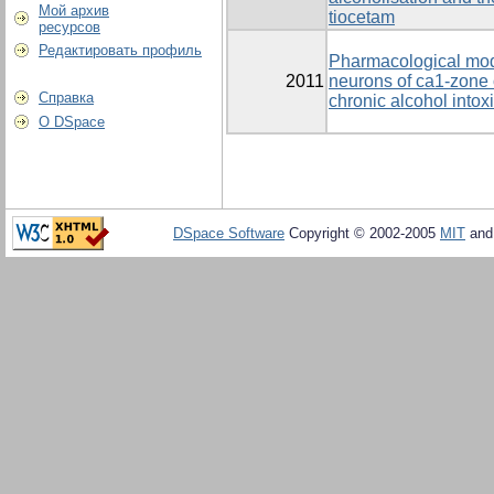
Мой архив
tiocetam
ресурсов
Редактировать профиль
Pharmacological modu
2011
neurons of ca1-zone 
Справка
chronic alcohol intox
О DSpace
DSpace Software
Copyright © 2002-2005
MIT
an