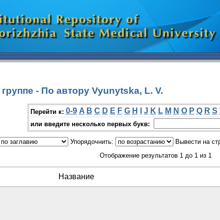
руппе - По автору Vyunytska, L. V.
0-9
A
B
C
D
E
F
G
H
I
J
K
L
M
N
O
P
Q
R
S
Перейти к:
или введите несколько первых букв:
Упорядочнить:
Вывести на ст
Отображение результатов 1 до 1 из 1
Название