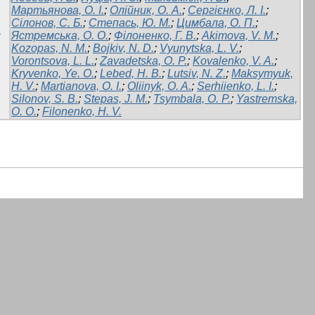
Мартьянова, О. І.
;
Олійник, О. А.
;
Сергієнко, Л. І.
;
Сілонов, С. Б.
;
Степась, Ю. М.
;
Цимбала, О. П.
;
и
Ястремська, О. О.
;
Філоненко, Г. В.
;
Akimova, V. M.
;
Kozopas, N. M.
;
Bojkiv, N. D.
;
Vyunytska, L. V.
;
Vorontsova, L. L.
;
Zavadetska, O. P.
;
Kovalenko, V. A.
;
Kryvenko, Ye. O.
;
Lebed, H. B.
;
Lutsiv, N. Z.
;
Maksymyuk,
H. V.
;
Martianova, O. I.
;
Oliinyk, O. A.
;
Serhiienko, L. I.
;
Silonov, S. B.
;
Stepas, J. M.
;
Tsymbala, O. P.
;
Yastremska,
O. O.
;
Filonenko, H. V.