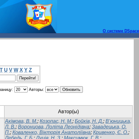
О системе DSpace
T
U
V
W
X
Y
Z
раницу:
Авторы:
Автор(ы)
Акімова, В. М.
;
Козопас, Н. М.
;
Бойків, Н. Д.
;
В’юницька,
Л. В.
;
Воронцова, Лоліта Леонідівна
;
Завадецька, О.
П.
;
Коваленко, Вікторія Анатоліївна
;
Кривенко, Є. О.
;
Лебедь, Г. Б.
;
Луців, Н. З.
;
Максимюк, Г. В.
;