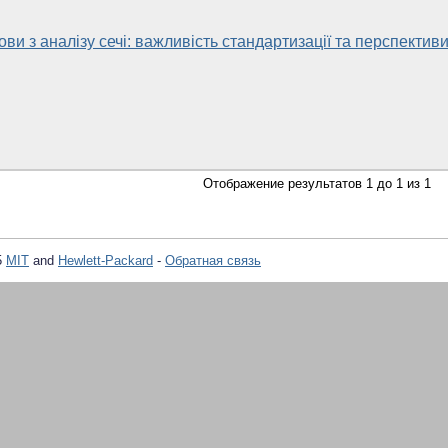
ви з аналізу сечі: важливість стандартизації та перспектив
Отображение результатов 1 до 1 из 1
5
MIT
and
Hewlett-Packard
-
Обратная связь