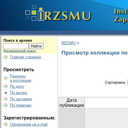
Поиск в архиве
IRZSMU
>
Расширенный поиск
Просмотр коллекции по г
Главная страница
Просмотреть
Разделы
и коллекции
Сортировка:
По дате
По автору
По заглавию
Дата
публикации
По тематике
Зарегистрированным:
Обновления на e-mail