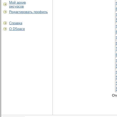
Мой архив
ресурсов
Редактировать профиль
Справка
О DSpace
От