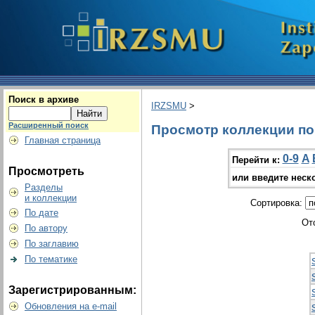
Поиск в архиве
IRZSMU
>
Расширенный поиск
Просмотр коллекции по 
Главная страница
0-9
A
Перейти к:
Просмотреть
или введите неск
Разделы
и коллекции
Сортировка:
По дате
От
По автору
По заглавию
По тематике
Зарегистрированным:
Обновления на e-mail