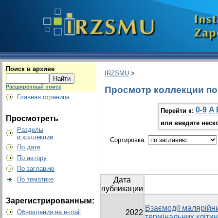
Поиск в архиве
IRZSMU
>
Расширенный поиск
Просмотр коллекции по г
Главная страница
0-9
A
Перейти к:
Просмотреть
или введите неск
Разделы
и коллекции
Сортировка:
По дате
По автору
По заглавию
По тематике
Дата
публикации
Зарегистрированным:
Взаємодії малярійни
Обновления на e-mail
2022
термінальних клітин