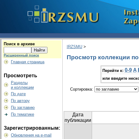
Поиск в архиве
IRZSMU
>
Расширенный поиск
Просмотр коллекции по г
Главная страница
0-9
A
Перейти к:
Просмотреть
или введите неск
Разделы
и коллекции
Сортировка:
По дате
По автору
По заглавию
По тематике
Дата
публикации
Зарегистрированным:
Обновления на e-mail