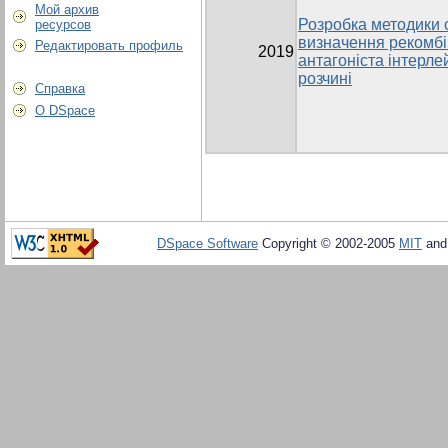
Мой архив
Розробка методики
ресурсов
визначення рекомбі
Редактировать профиль
2019
антагоніста інтерле
розчині
Справка
О DSpace
DSpace Software
Copyright © 2002-2005
MIT
an