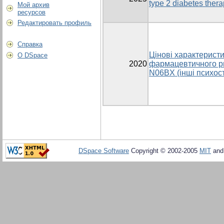
type 2 diabetes thera
Мой архив
ресурсов
Редактировать профиль
Справка
Цінові характеристи
О DSpace
2020
фармацевтичного ри
N06BX (інші психос
DSpace Software
Copyright © 2002-2005
MIT
an