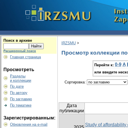
Поиск в архиве
IRZSMU
>
Расширенный поиск
Просмотр коллекции по г
Главная страница
0-9
A
Перейти к:
Просмотреть
или введите неск
Разделы
и коллекции
Сортировка:
По дате
По автору
По заглавию
По тематике
Дата
публикации
Зарегистрированным:
Обновления на e-mail
Study of affordability
2025