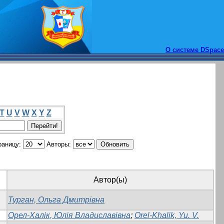
О системе DSpace
T
U
V
W
X
Y
Z
раницу:
Авторы:
Автор(ы)
Турган, Ольга Дмитрівна
Орел-Халік, Юлія Владиславівна
;
Orel-Khalik, Yu. V.