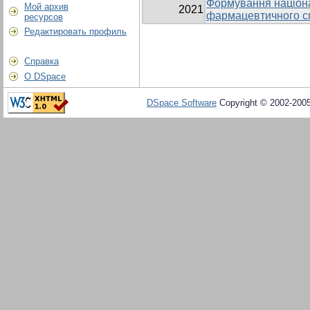
Формування націонал
Мой архив
2021
фармацевтичного с
ресурсов
Редактировать профиль
Справка
О DSpace
DSpace Software
Copyright © 2002-200