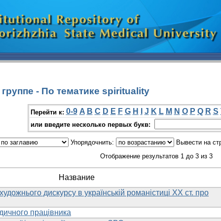
руппе - По тематике spirituality
0-9
A
B
C
D
E
F
G
H
I
J
K
L
M
N
O
P
Q
R
S
Перейти к:
или введите несколько первых букв:
Упорядочнить:
Вывести на ст
Отображение результатов 1 до 3 из 3
Название
художнього дискурсу в українській романістиці ХХ ст. про
дичного працівника