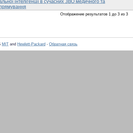
ьної інтелігенції в сучасних ЗВО медичного та
прямування
Отображение результатов 1 до 3 из 3
5
MIT
and
Hewlett-Packard
-
Обратная связь