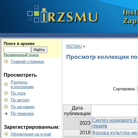
Поиск в архиве
IRZSMU
>
Расширенный поиск
Просмотр коллекции по г
Главная страница
Просмотреть
Разделы
и коллекции
Сортировка:
По дате
По автору
По заглавию
Дата
публикации
По тематике
Синтез наукового й 
2023
лікарів
Зарегистрированным:
2018
Фахова культура ме
Обновления на e-mail