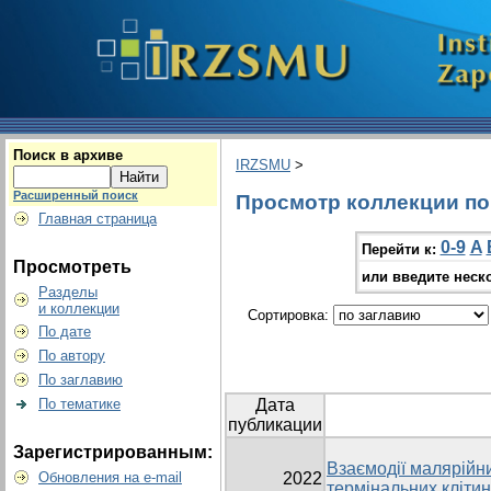
Поиск в архиве
IRZSMU
>
Расширенный поиск
Просмотр коллекции по г
Главная страница
0-9
A
Перейти к:
Просмотреть
или введите неск
Разделы
и коллекции
Сортировка:
По дате
По автору
По заглавию
По тематике
Дата
публикации
Зарегистрированным:
Взаємодії малярійни
Обновления на e-mail
2022
термінальних клітин