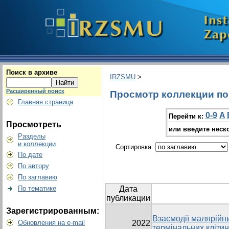
Поиск в архиве
IRZSMU
>
Расширенный поиск
Просмотр коллекции по г
Главная страница
0-9
A
Перейти к:
Просмотреть
или введите неск
Разделы
и коллекции
Сортировка:
По дате
По автору
По заглавию
По тематике
Дата
публикации
Зарегистрированным:
Взаємодії малярійни
Обновления на e-mail
2022
термінальних клітин