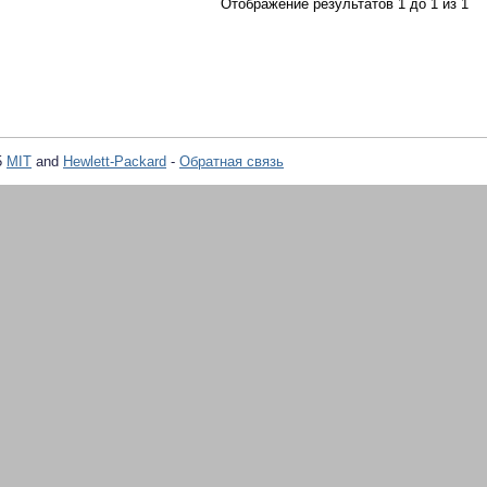
Отображение результатов 1 до 1 из 1
5
MIT
and
Hewlett-Packard
-
Обратная связь