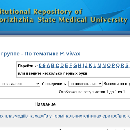
руппе - По тематике P. vivax
0-9
A
B
C
D
E
F
G
H
I
J
K
L
M
N
O
P
Q
R
S
Перейти к:
или введите несколько первых букв:
Упорядочнить:
Вывести на ст
Отображение результатов 1 до 1 из 1
Название
х плазмодіїв та хазяїв у термінальних клітинах еритроїдног