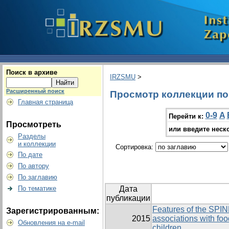
Поиск в архиве
IRZSMU
>
Расширенный поиск
Просмотр коллекции по 
Главная страница
0-9
A
Перейти к:
Просмотреть
или введите неск
Разделы
и коллекции
Сортировка:
По дате
По автору
По заглавию
По тематике
Дата
публикации
Features of the SPI
Зарегистрированным:
2015
associations with foo
Обновления на e-mail
children