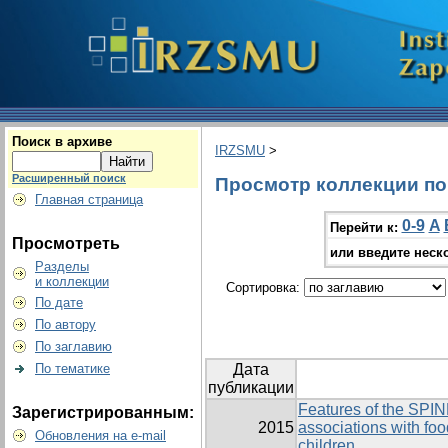
Поиск в архиве
IRZSMU
>
Расширенный поиск
Просмотр коллекции по 
Главная страница
0-9
A
Перейти к:
Просмотреть
или введите неск
Разделы
и коллекции
Сортировка:
По дате
По автору
По заглавию
По тематике
Дата
публикации
Features of the SPI
Зарегистрированным:
2015
associations with foo
Обновления на e-mail
children