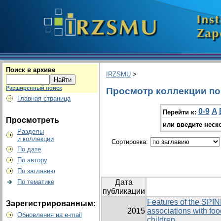
Поиск в архиве
IRZSMU
>
Расширенный поиск
Просмотр коллекции по 
Главная страница
0-9
A
Перейти к:
Просмотреть
или введите неск
Разделы
и коллекции
Сортировка:
По дате
По автору
По заглавию
По тематике
Дата
публикации
Features of the SPI
Зарегистрированным:
2015
associations with foo
Обновления на e-mail
children