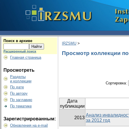
Поиск в архиве
IRZSMU
>
Расширенный поиск
Просмотр коллекции по г
Главная страница
Просмотреть
Разделы
и коллекции
Сортировка:
По дате
По автору
По заглавию
Дата
публикации
По тематике
Анализ инвалидност
2013
Зарегистрированным:
за 2012 год
Обновления на e-mail