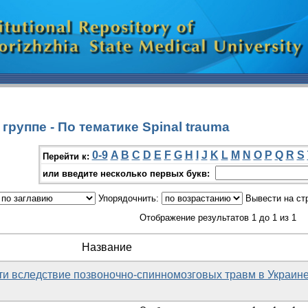
руппе - По тематике Spinal trauma
0-9
A
B
C
D
E
F
G
H
I
J
K
L
M
N
O
P
Q
R
S
Перейти к:
или введите несколько первых букв:
Упорядочнить:
Вывести на ст
Отображение результатов 1 до 1 из 1
Название
и вследствие позвоночно-спинномозговых травм в Украин