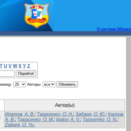
О системе DSpace
T
U
V
W
X
Y
Z
раницу:
Авторы:
Автор(ы)
Ипатов, А. В.
;
Тарасенко, О. Н.
;
Забара, О. Ю.
;
Іпатов,
е
А. В.
;
Тарасенко, О. М.
;
Ipatov, A. V.
;
Tarasenko, О. N.
;
Zabara, О. Yu.