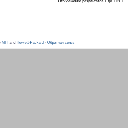
Отображение результатов 1 до 1 из 1
5
MIT
and
Hewlett-Packard
-
Обратная связь