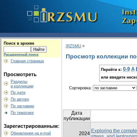
Поиск в архиве
IRZSMU
>
Расширенный поиск
Просмотр коллекции по 
Главная страница
0-9
A
Перейти к:
Просмотреть
или введите неск
Разделы
и коллекции
Сортировка:
По дате
По автору
По заглавию
По тематике
Дата
публикации
Зарегистрированным:
Exploring the comple
Обновления на e-mail
2024
stress, and leptospir