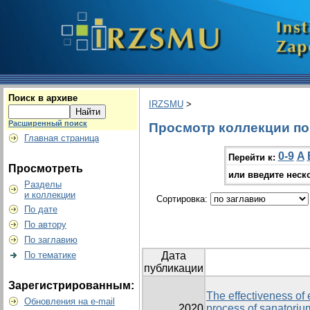
Поиск в архиве
IRZSMU
>
Расширенный поиск
Просмотр коллекции по г
Главная страница
0-9
A
Перейти к:
Просмотреть
или введите неск
Разделы
и коллекции
Сортировка:
По дате
По автору
По заглавию
По тематике
Дата
публикации
Зарегистрированным:
The effectiveness of
Обновления на e-mail
2020
process of sanatorium