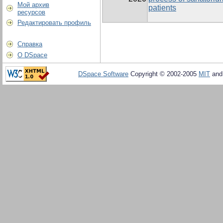
Мой архив
patients
ресурсов
Редактировать профиль
Справка
О DSpace
DSpace Software
Copyright © 2002-2005
MIT
an