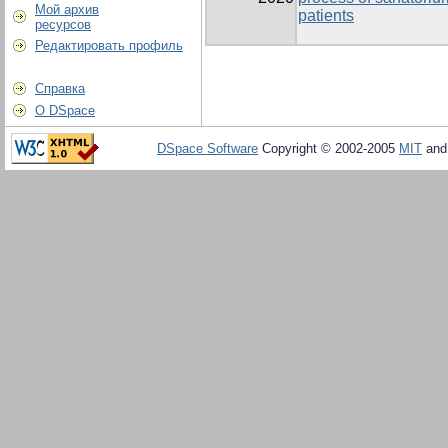
Мой архив
patients
ресурсов
Редактировать профиль
Справка
О DSpace
DSpace Software
Copyright © 2002-2005
MIT
an