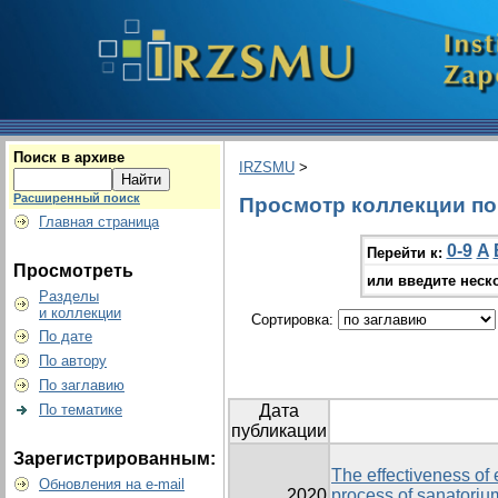
Поиск в архиве
IRZSMU
>
Расширенный поиск
Просмотр коллекции по г
Главная страница
0-9
A
Перейти к:
Просмотреть
или введите неск
Разделы
и коллекции
Сортировка:
По дате
По автору
По заглавию
По тематике
Дата
публикации
Зарегистрированным:
The effectiveness of
Обновления на e-mail
2020
process of sanatorium