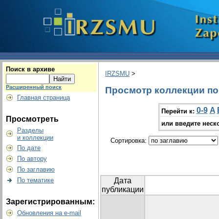
Поиск в архиве
IRZSMU
>
Расширенный поиск
Просмотр коллекции по 
Главная страница
0-9
A
Перейти к:
Просмотреть
или введите неск
Разделы
и коллекции
Сортировка:
По дате
По автору
По заглавию
По тематике
Дата
публикации
Зарегистрированным:
Обновления на e-mail