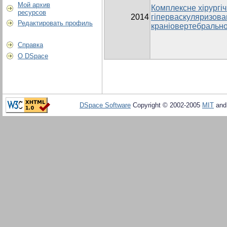
Мой архив
Комплексне хірургіч
ресурсов
2014
гіперваскуляризова
Редактировать профиль
краніовертебрально
Справка
О DSpace
DSpace Software
Copyright © 2002-2005
MIT
an