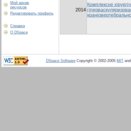
Мой архив
Комплексне хірургіч
ресурсов
2014
гіперваскуляризова
Редактировать профиль
краніовертебрально
Справка
О DSpace
DSpace Software
Copyright © 2002-2005
MIT
an