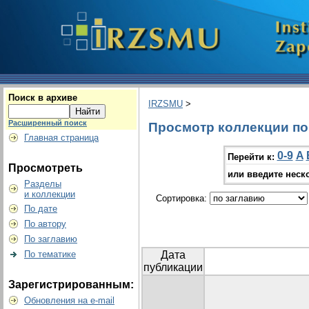
Поиск в архиве
IRZSMU
>
Расширенный поиск
Просмотр коллекции по 
Главная страница
0-9
A
Перейти к:
Просмотреть
или введите неск
Разделы
и коллекции
Сортировка:
По дате
По автору
По заглавию
По тематике
Дата
публикации
Зарегистрированным:
Обновления на e-mail