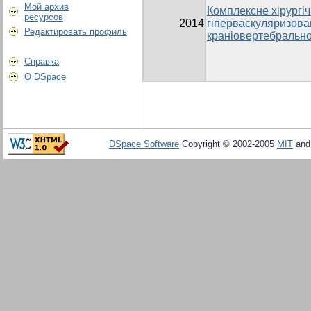
Мой архив
Комплексне хірургіч
ресурсов
2014
гіперваскуляризова
Редактировать профиль
краніовертебрально
Справка
О DSpace
DSpace Software
Copyright © 2002-2005
MIT
an