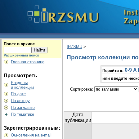
Поиск в архиве
IRZSMU
>
Расширенный поиск
Просмотр коллекции по 
Главная страница
0-9
A
Перейти к:
Просмотреть
или введите неск
Разделы
и коллекции
Сортировка:
По дате
По автору
По заглавию
По тематике
Дата
публикации
Зарегистрированным:
Обновления на e-mail