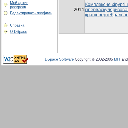
Мой архив
Комплексне хірургіч
ресурсов
2014
гіперваскуляризова
Редактировать профиль
краніовертебрально
Справка
О DSpace
DSpace Software
Copyright © 2002-2005
MIT
an