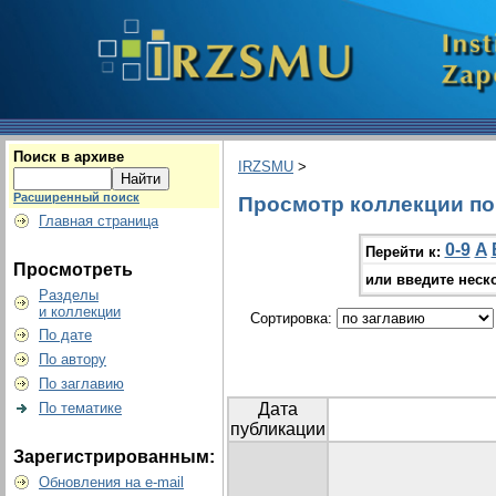
Поиск в архиве
IRZSMU
>
Расширенный поиск
Просмотр коллекции по 
Главная страница
0-9
A
Перейти к:
Просмотреть
или введите неск
Разделы
и коллекции
Сортировка:
По дате
По автору
По заглавию
По тематике
Дата
публикации
Зарегистрированным:
Обновления на e-mail