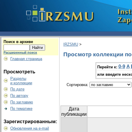
Поиск в архиве
IRZSMU
>
Расширенный поиск
Просмотр коллекции по 
Главная страница
0-9
A
Перейти к:
Просмотреть
или введите неск
Разделы
и коллекции
Сортировка:
По дате
По автору
По заглавию
По тематике
Дата
публикации
Зарегистрированным:
Обновления на e-mail