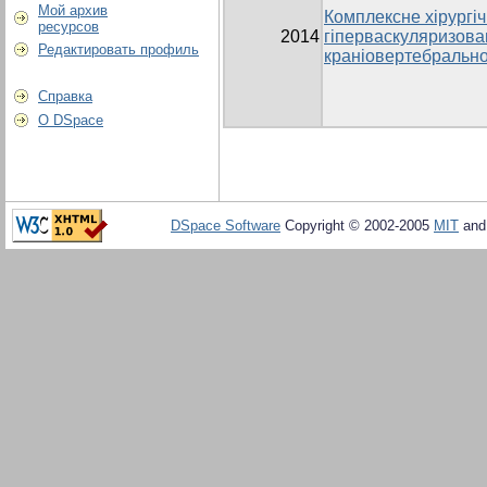
Мой архив
Комплексне хірургіч
ресурсов
2014
гіперваскуляризова
Редактировать профиль
краніовертебрально
Справка
О DSpace
DSpace Software
Copyright © 2002-2005
MIT
an