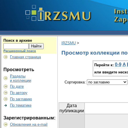
Поиск в архиве
IRZSMU
>
Расширенный поиск
Просмотр коллекции по г
Главная страница
0-9
A
Перейти к:
Просмотреть
или введите неск
Разделы
и коллекции
Сортировка:
По дате
По автору
По заглавию
По тематике
Дата
публикации
Зарегистрированным:
Обновления на e-mail