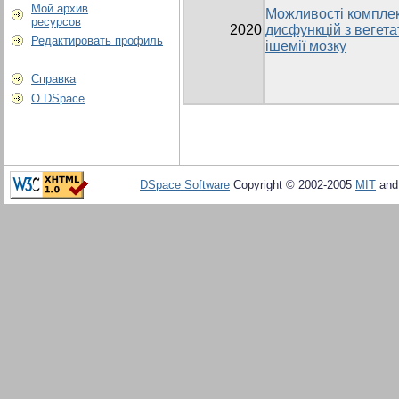
Мой архив
Можливості комплек
ресурсов
2020
дисфункцій з вегет
Редактировать профиль
ішемії мозку
Справка
О DSpace
DSpace Software
Copyright © 2002-2005
MIT
an