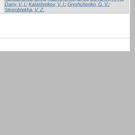
Dariy, V. I.
;
Kalashnikov, V. I.
;
Gryshchenko, G. V.
;
Skorobrekha, V. Z.