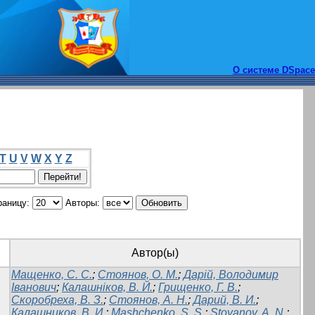
О системе DSpace
T
U
V
W
X
Y
Z
раницу:
Авторы:
Автор(ы)
Мащенко, С. С.
;
Стоянов, О. М.
;
Дарій, Володимир
Іванович
;
Калашніков, В. Й.
;
Грищенко, Г. В.
;
Скоробреха, В. З.
;
Стоянов, А. Н.
;
Дарий, В. И.
;
Калашников, В. И.
;
Mashchenko, S. S.
;
Stoyanov, A. N.
;