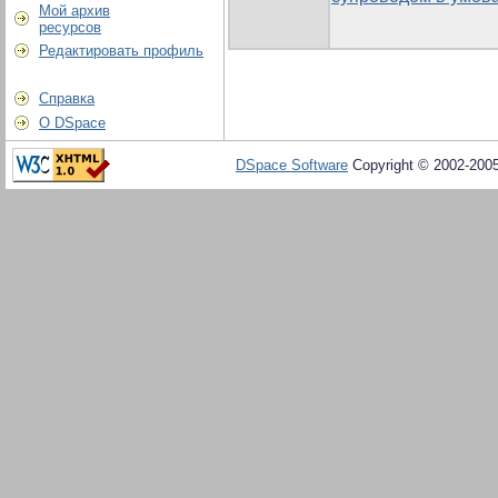
Мой архив
ресурсов
Редактировать профиль
Справка
О DSpace
DSpace Software
Copyright © 2002-200