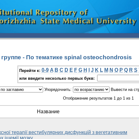
руппе - По тематике spinal osteochondrosis
0-9
A
B
C
D
E
F
G
H
I
J
K
L
M
N
O
P
Q
R
S
Перейти к:
или введите несколько первых букв:
Упорядочнить:
Вывести на ст
Отображение результатов 1 до 1 из 1
Название
сної терапії вестибулярних дисфункцій з вегетативним
х ішемії мозку