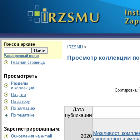
Поиск в архиве
IRZSMU
>
Расширенный поиск
Просмотр коллекции по г
Главная страница
Просмотреть
Разделы
и коллекции
Сортировка:
По дате
По автору
По заглавию
Дата
публикации
По тематике
Зарегистрированным:
Можливості комплек
2020
Обновления на e-mail
супроводом в умова