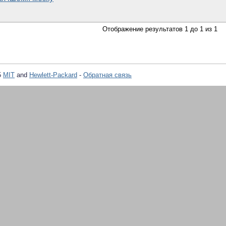
Отображение результатов 1 до 1 из 1
5
MIT
and
Hewlett-Packard
-
Обратная связь