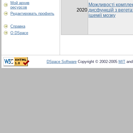
Мой архив
Можливості комплек
ресурсов
2020
дисфункцій з вегет
Редактировать профиль
ішемії мозку
Справка
О DSpace
DSpace Software
Copyright © 2002-2005
MIT
an