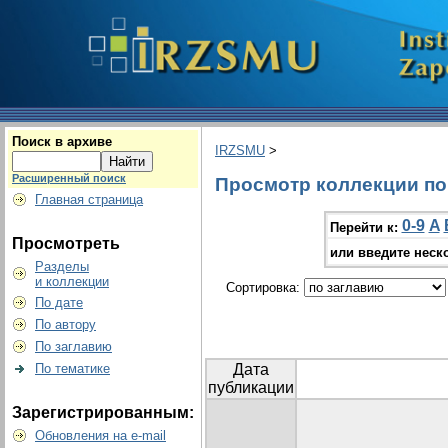
Поиск в архиве
IRZSMU
>
Расширенный поиск
Просмотр коллекции по г
Главная страница
0-9
A
Перейти к:
Просмотреть
или введите неск
Разделы
и коллекции
Сортировка:
По дате
По автору
По заглавию
По тематике
Дата
публикации
Зарегистрированным:
Обновления на e-mail