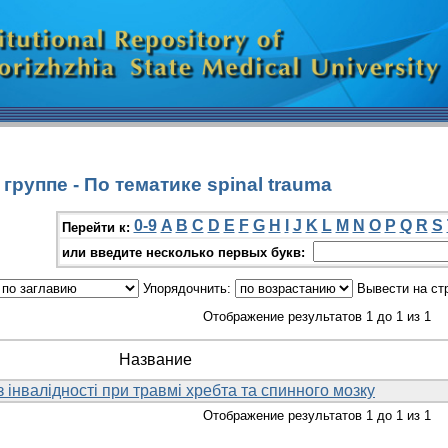
руппе - По тематике spinal trauma
0-9
A
B
C
D
E
F
G
H
I
J
K
L
M
N
O
P
Q
R
S
Перейти к:
или введите несколько первых букв:
Упорядочнить:
Вывести на ст
Отображение результатов 1 до 1 из 1
Название
 інвалідності при травмі хребта та спинного мозку
Отображение результатов 1 до 1 из 1