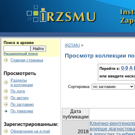
Поиск в архиве
IRZSMU
>
Расширенный поиск
Просмотр коллекции по г
Главная страница
0-9
A
Перейти к:
Просмотреть
или введите неск
Разделы
и коллекции
Сортировка:
По дате
По автору
По заглавию
По тематике
Дата
публикации
Клінічно-рентгеноло
Зарегистрированным:
вперше діагностова
Обновления на e-mail
2018
в дорослих та ефект