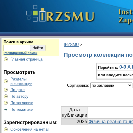
Поиск в архиве
IRZSMU
>
Расширенный поиск
Просмотр коллекции по 
Главная страница
0-9
A
Перейти к:
Просмотреть
или введите неск
Разделы
и коллекции
Сортировка:
По дате
По автору
По заглавию
По тематике
Дата
публикации
2025
Фізична реабілітаці
Зарегистрированным:
Обновления на e-mail