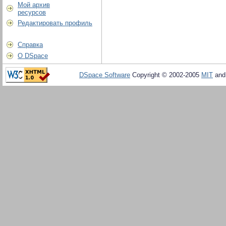
Мой архив
ресурсов
Редактировать профиль
Справка
О DSpace
DSpace Software
Copyright © 2002-2005
MIT
an