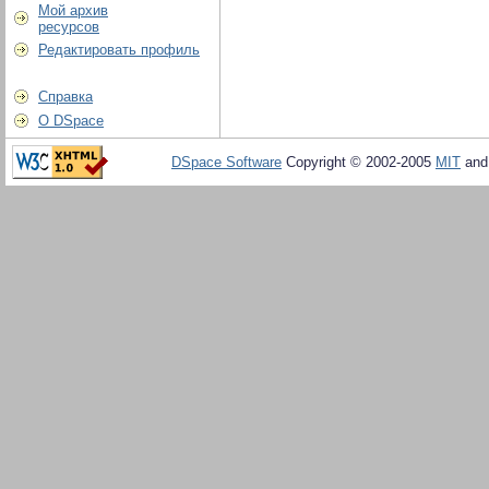
Мой архив
ресурсов
Редактировать профиль
Справка
О DSpace
DSpace Software
Copyright © 2002-2005
MIT
an