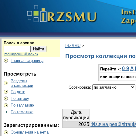
Поиск в архиве
IRZSMU
>
Расширенный поиск
Просмотр коллекции по 
Главная страница
0-9
A
Перейти к:
Просмотреть
или введите неск
Разделы
и коллекции
Сортировка:
По дате
По автору
По заглавию
По тематике
Дата
публикации
2025
Фізична реабілітаці
Зарегистрированным:
Обновления на e-mail